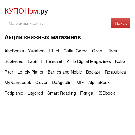
КУПОНом
.ру!
Поиск
Акции книжных магазинов
AbeBooks
Yakaboo
Litnet
Chitai Gorod
Ozon
Litres
Bookvoed
Labirint
Feisovet
Zinio Digital Magazines
Kobo
Piter
Lonely Planet
Barnes and Noble
Book24
Respublica
MyNamebook
Clever
DeAgostini
MIF
AlpinaBook
Podpisnie
Litgorod
Smart Reading
Fkniga
KSDbook