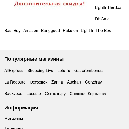
LightInTheBox
DHGate
Best Buy
Amazon
Banggood
Rakuten
Light In The Box
Популярные магазины
AliExpress
Shopping Live
Letu.ru
Gazprombonus
La Redoute
Островок
Zarina
Auchan
Gorzdrav
Bookvoed
Lacoste
Слетать.ру
Снежная Королева
Информация
Магазины
Категории