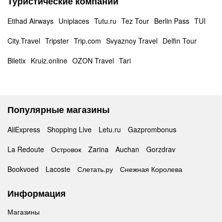
Туристические компании
Etihad Airways
Uniplaces
Tutu.ru
Tez Tour
Berlin Pass
TUI
City.Travel
Tripster
Trip.com
Svyaznoy Travel
Delfin Tour
Biletix
Kruiz.online
OZON Travel
Tari
Популярные магазины
AliExpress
Shopping Live
Letu.ru
Gazprombonus
La Redoute
Островок
Zarina
Auchan
Gorzdrav
Bookvoed
Lacoste
Слетать.ру
Снежная Королева
Информация
Магазины