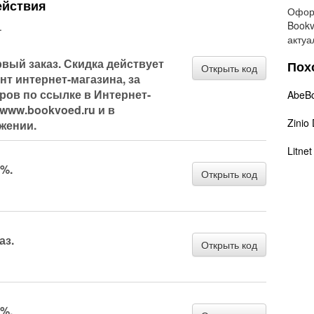
ействия
Оформ
Bookv
.
актуа
рвый заказ. Скидка действует
Пох
Открыть код
нт интернет-магазина, за
ров по ссылке в Интернет-
AbeB
 www.bookvoed.ru и в
Zinio
жении.
Litnet
4%.
Открыть код
аз.
Открыть код
3%.