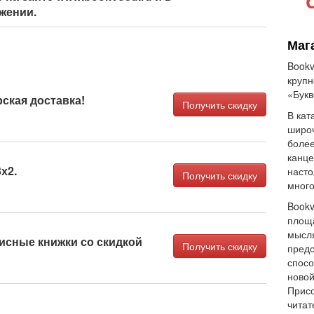
жении.
Маг
Bookv
крупн
«Букв
ская доставка!
Получить скидку
В кат
широч
более
канце
х2.
насто
Получить скидку
много
Bookv
площа
мысля
исные книжки со скидкой
Получить скидку
предс
спосо
новой
Присо
читат