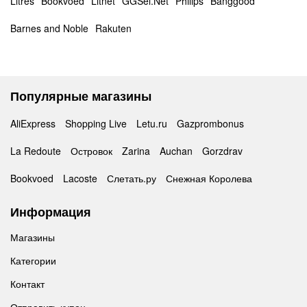
Litres
Bookvoed
Litnet
GGSel.Net
Philips
Banggood
Barnes and Noble
Rakuten
Популярные магазины
AliExpress
Shopping Live
Letu.ru
Gazprombonus
La Redoute
Островок
Zarina
Auchan
Gorzdrav
Bookvoed
Lacoste
Слетать.ру
Снежная Королева
Информация
Магазины
Категории
Контакт