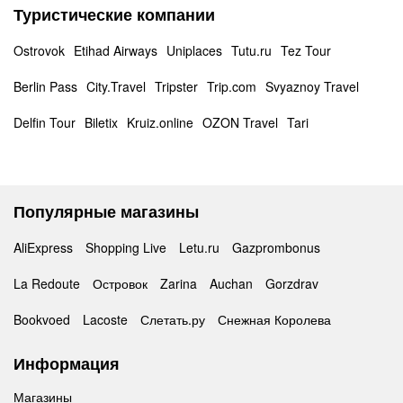
Туристические компании
Ostrovok
Etihad Airways
Uniplaces
Tutu.ru
Tez Tour
Berlin Pass
City.Travel
Tripster
Trip.com
Svyaznoy Travel
Delfin Tour
Biletix
Kruiz.online
OZON Travel
Tari
Популярные магазины
AliExpress
Shopping Live
Letu.ru
Gazprombonus
La Redoute
Островок
Zarina
Auchan
Gorzdrav
Bookvoed
Lacoste
Слетать.ру
Снежная Королева
Информация
Магазины