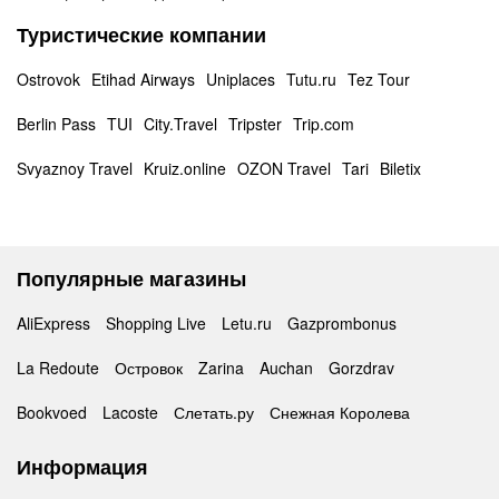
Туристические компании
Ostrovok
Etihad Airways
Uniplaces
Tutu.ru
Tez Tour
Berlin Pass
TUI
City.Travel
Tripster
Trip.com
Svyaznoy Travel
Kruiz.online
OZON Travel
Tari
Biletix
Популярные магазины
AliExpress
Shopping Live
Letu.ru
Gazprombonus
La Redoute
Островок
Zarina
Auchan
Gorzdrav
Bookvoed
Lacoste
Слетать.ру
Снежная Королева
Информация