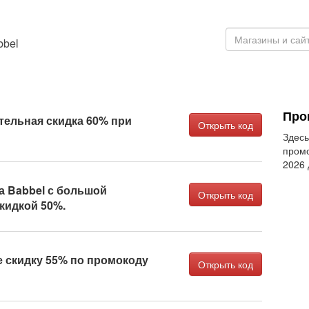
bbel
Про
ельная скидка 60% при
Открыть код
Здесь
промо
2026
а Babbel с большой
Открыть код
кидкой 50%.
 скидку 55% по промокоду
Открыть код