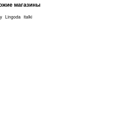
ожие магазины
y
Lingoda
italki