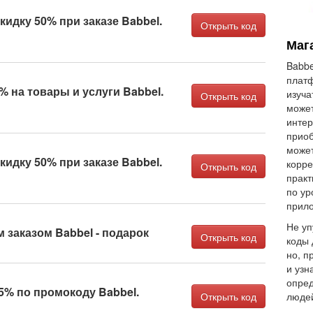
кидку 50% при заказе Babbel.
Открыть код
Маг
Babbe
платф
% на товары и услуги Babbel.
изуча
Открыть код
может
интер
приоб
может
кидку 50% при заказе Babbel.
корре
Открыть код
практ
по ур
прило
Не уп
 заказом Babbel - подарок
Открыть код
коды 
но, п
и узн
опред
5% по промокоду Babbel.
Открыть код
людей