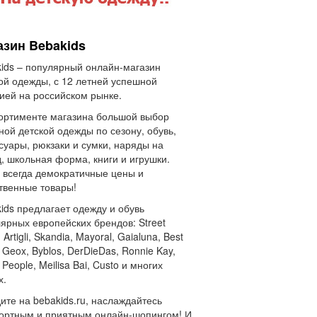
азин Bebakids
ids – популярный онлайн-магазин
ой одежды, с 12 летней успешной
ией на российском рынке.
ортименте магазина большой выбор
ной детской одежды по сезону, обувь,
суары, рюкзаки и сумки, наряды на
, школьная форма, книги и игрушки.
 всегда демократичные цены и
твенные товары!
ids предлагает одежду и обувь
ярных европейских брендов: Street
Artigli, Skandia, Mayoral, Gaialuna, Best
 Geox, Byblos, DerDieDas, Ronnie Kay,
 People, Meilisa Bai, Custo и многих
х.
ите на bebakids.ru, наслаждайтесь
ортным и приятным онлайн-шопингом! И