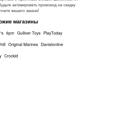
будьте активировать промокод на скидку
плате вашего заказа!
ожие магазины
's
6pm
Gulliver Toys
PlayToday
ill
Original Marines
Danielonline
y
Crockid