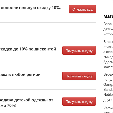
 дополнительную скидку 10%.
Открыть код
Маг
Bebak
детск
истор
В асс
стиль
кидки до 10% по дисконтой
Получить скидку
аксес
выход
Здесь
качес
вка в любой регион
Bebak
Получить скидку
попул
Gang, 
Band,
Noble
родажа детской одежды от
други
Получить скидку
ами 70%!
Заход
комф