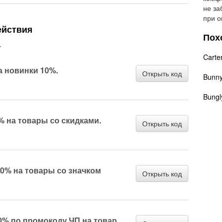
не за
при о
ействия
Пох
.
Carter
а новинки 10%.
Открыть код
Bunnyh
Bungl
% на товары со скидками.
Открыть код
50% на товары со значком
Открыть код
0% по промокоду ЧП на товар