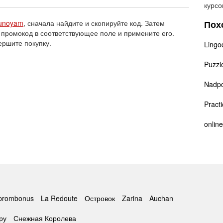
курсо
unoyam
, сначала найдите и скопируйте код. Затем
Пох
 промокод в соответствующее поле и примените его.
ершите покупку.
Lingo
Puzzl
Nadp
Pract
onlin
prombonus
La Redoute
Островок
Zarina
Auchan
ру
Снежная Королева