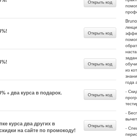
Открыть код
помог
проф
Bruno
лекци
3%!
Открыть код
эффе
помог
обрат
наста
задан
3%!
Открыть код
обучи
из ко
знани
года 
- Ски
% + два курса в подарок.
Открыть код
прогр
тести
- Бес
вычет
ке курса два других в
Открыть код
- Спе
 скидки на сайте по промокоду!
перио