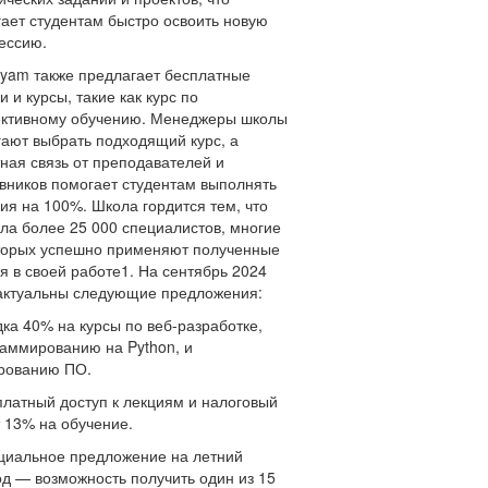
ает студентам быстро освоить новую
ессию.
yam также предлагает бесплатные
и и курсы, такие как курс по
ктивному обучению. Менеджеры школы
ают выбрать подходящий курс, а
ная связь от преподавателей и
вников помогает студентам выполнять
ия на 100%. Школа гордится тем, что
ла более 25 000 специалистов, многие
торых успешно применяют полученные
я в своей работе1. На сентябрь 2024
актуальны следующие предложения:
дка 40% на курсы по веб-разработке,
аммированию на Python, и
рованию ПО​.
платный доступ к лекциям и налоговый
 13% на обучение​.
циальное предложение на летний
д — возможность получить один из 15