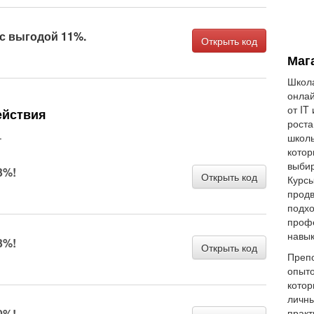
 с выгодой 11%.
Открыть код
Маг
Школа
онлай
от IT
ействия
роста
.
школы
котор
выбир
3%!
Открыть код
Курсы
продв
подхо
профе
навык
3%!
Открыть код
Препо
опыто
котор
личны
0%!
практ