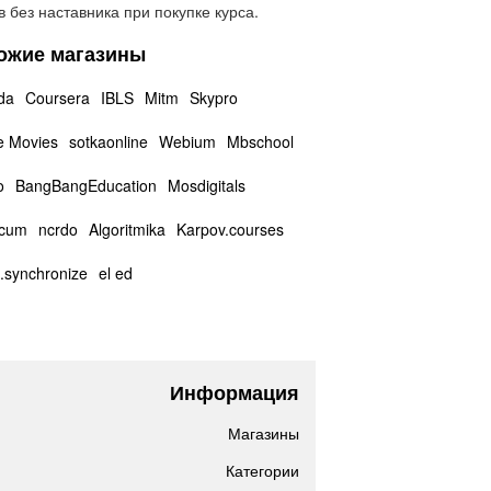
в без наставника при покупке курса​.
ожие магазины
da
Coursera
IBLS
Mitm
Skypro
e Movies
sotkaonline
Webium
Mbschool
o
BangBangEducation
Mosdigitals
icum
ncrdo
Algoritmika
Karpov.courses
e.synchronize
el ed
Информация
Магазины
Категории