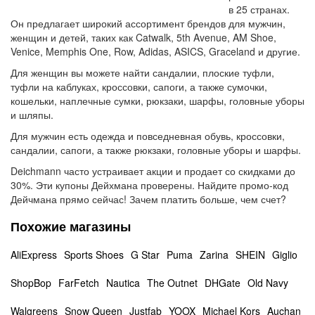
в 25 странах.
Он предлагает широкий ассортимент брендов для мужчин,
женщин и детей, таких как Catwalk, 5th Avenue, AM Shoe,
Venice, Memphis One, Row, Adidas, ASICS, Graceland и другие.
Для женщин вы можете найти сандалии, плоские туфли,
туфли на каблуках, кроссовки, сапоги, а также сумочки,
кошельки, наплечные сумки, рюкзаки, шарфы, головные уборы
и шляпы.
Для мужчин есть одежда и повседневная обувь, кроссовки,
сандалии, сапоги, а также рюкзаки, головные уборы и шарфы.
Deichmann часто устраивает акции и продает со скидками до
30%. Эти купоны Дейхмана проверены. Найдите промо-код
Дейчмана прямо сейчас! Зачем платить больше, чем счет?
Похожие магазины
AliExpress
Sports Shoes
G Star
Puma
Zarina
SHEIN
Giglio
ShopBop
FarFetch
Nautica
The Outnet
DHGate
Old Navy
Walgreens
Snow Queen
Justfab
YOOX
Michael Kors
Auchan