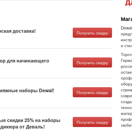
Маг
Dewal
ская доставка!
Получить скидку
пред
инстр
и сти
Торго
бор для начинающего
Герма
Получить скидку
росси
остае
профе
обору
стрем
кияжные наборы Dewal!
Получить скидку
совре
созда
техно
матер
профе
е скидки 25% на наборы
Получить скидку
любит
едикюра от Деваль!