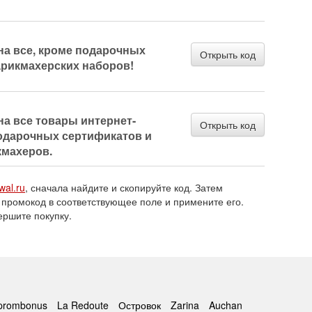
на все, кроме подарочных
Открыть код
арикмахерских наборов!
на все товары интернет-
Открыть код
подарочных сертификатов и
кмахеров.
wal.ru
, сначала найдите и скопируйте код. Затем
 промокод в соответствующее поле и примените его.
ершите покупку.
prombonus
La Redoute
Островок
Zarina
Auchan