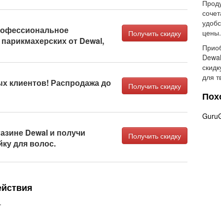
Проду
сочет
удобс
рофессиональное
цены.
Получить скидку
парикмахерских от Dewal,
Приоб
Dewal
скидк
для т
ых клиентов! Распродажа до
Получить скидку
Пох
Guru
газине Dewal и получи
Получить скидку
йку для волос.
ействия
.