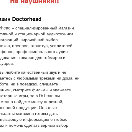
азин Doctorhead
rhead – специализированный магазин
тивной и стационарной аудиотехники,
лагающий широчайший выбор
иков, плееров, гарнитур, усилителей,
фонов, профессионального аудио
дования, товаров для геймеров и
суаров.
вы любите качественный звук и не
аетесь с любимыми треками ни дома, ни
боте, ни в поездках, слушаете
книги, смотрите фильмы и уважаете
ютерные игры, то в Dr.head вы
менно найдете массу полезной,
твенной продукции. Опытные
льтанты магазина готовы дать
рпывающую информацию о любых
ах и помочь сделать верный выбор.