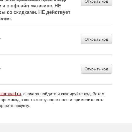
Открыть код
е и в офлайн магазине. НЕ
ры со скидками. НЕ действует
ения.
.
Открыть код
.
Открыть код
ctorhead.ru
, сначала найдите и скопируйте код. Затем
 промокод в соответствующее поле и примените его.
ершите покупку.