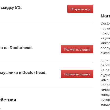
 скидку 5%.
Открыть код
Маг
Docto
порта
пред
наушн
микро
о на Doctorhead.
обору
Получить скидку
аксес
Если 
расст
на ра
наушники в Doctor head.
Получить скидку
аудио
компь
непре
качес
консу
ействия
исче
товар
.