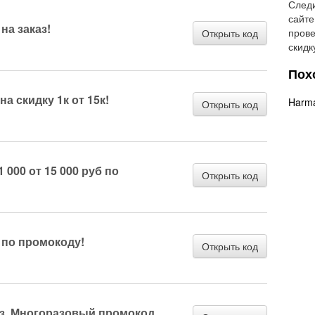
След
сайте
на заказ!
прове
Открыть код
скидк
Пох
а скидку 1к от 15к!
Harm
Открыть код
1 000 от 15 000 руб по
Открыть код
 по промокоду!
Открыть код
аз. Многоразовый промокод.