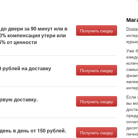
Мага
 до двери за 90 минут или в
Dosta
Получить скидку
00% компенсация утери или
интер
курье
5% от ценности
Уже б
ежедн
колич
 рублей на доставку
самых
Получить скидку
физич
являе
интер
Если 
рвую доставку.
Получить скидку
вы мо
доста
пред
оплат
десят
день в день от 150 рублей.
Получить скидку
лично