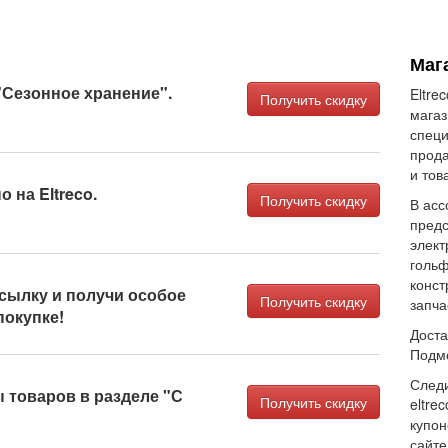
Мага
"Сезонное хранение".
Eltre
Получить скидку
магаз
специ
прода
и тов
 на Eltreco.
Получить скидку
В асс
предс
элект
гольф
конст
сылку и получи особое
Получить скидку
запча
покупке!
Доста
Подмо
Следи
 товаров в разделе "С
Получить скидку
eltre
купон
сайте