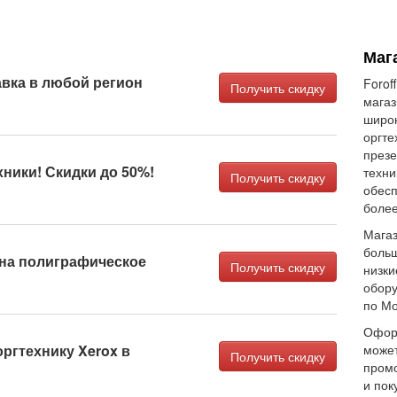
Мага
вка в любой регион
Forof
Получить скидку
магаз
широк
оргте
презе
ники! Скидки до 50%!
техни
Получить скидку
обесп
более
Магаз
больш
 на полиграфическое
Получить скидку
низки
обору
по Мо
Оформ
оргтехнику Xerox в
может
Получить скидку
промо
и пок