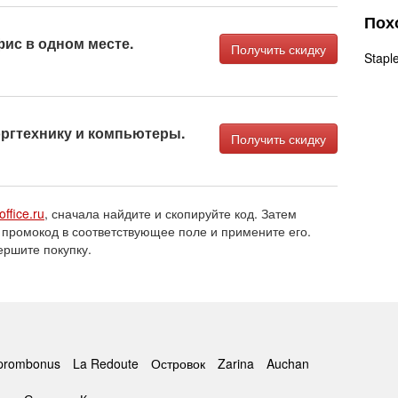
Пох
ис в одном месте.
Получить скидку
Stapl
оргтехнику и компьютеры.
Получить скидку
office.ru
, сначала найдите и скопируйте код. Затем
 промокод в соответствующее поле и примените его.
ершите покупку.
prombonus
La Redoute
Островок
Zarina
Auchan