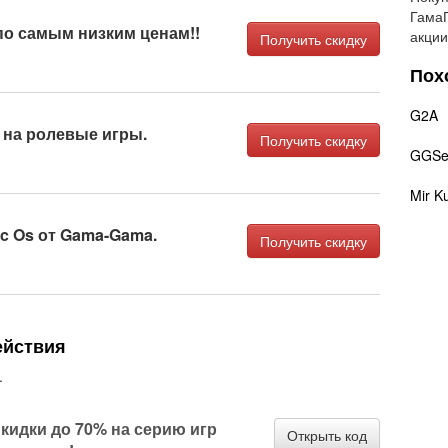
ГамаГ
по самым низким ценам!!
акции
Получить скидку
Пох
G2A
 на ролевые игры.
Получить скидку
GGSel
Mir K
c Os от Gama-Gama.
Получить скидку
ействия
.
кидки до 70% на серию игр
Открыть код