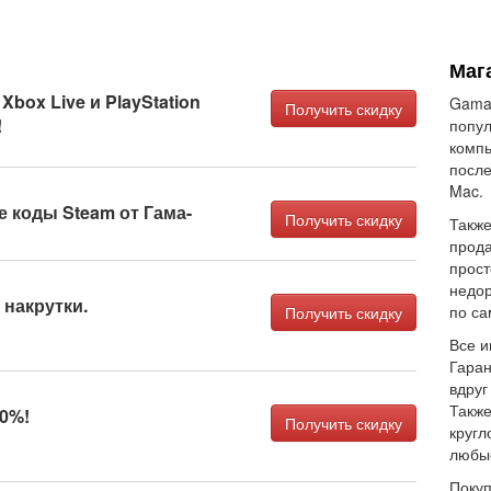
Маг
box Live и PlayStation
Gama-
Получить скидку
!
попул
компь
после
Mac.
 коды Steam от Гама-
Получить скидку
Такж
прода
прост
недор
 накрутки.
по са
Получить скидку
Все и
Гаран
вдруг
Также
70%!
Получить скидку
кругл
любые
Покуп