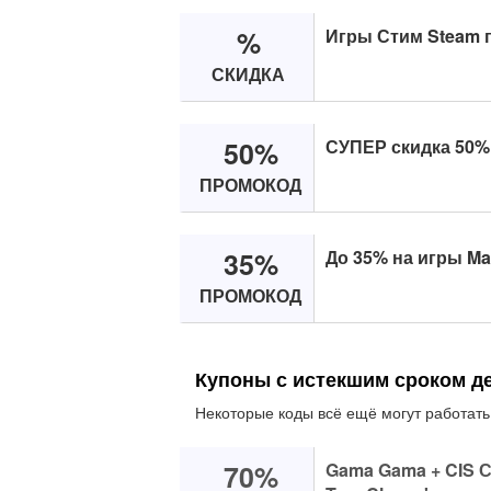
%
Игры Стим Steam 
СКИДКА
50%
СУПЕР скидка 50%
ПРОМОКОД
35%
До 35% на игры Ma
ПРОМОКОД
Купоны с истекшим сроком д
Некоторые коды всё ещё могут работать
70%
Gama Gama + CIS С