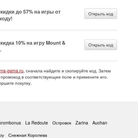
кидки до 57% на игры от
Открыть код
коду!
кидка 10% на игру Mount &
Открыть код
.
ma-gama.ru
, сначала найдите и скопируйте код. Затем
 промокод в соответствующее поле и примените его.
ершите покупку.
prombonus
La Redoute
Островок
Zarina
Auchan
ру
Снежная Королева