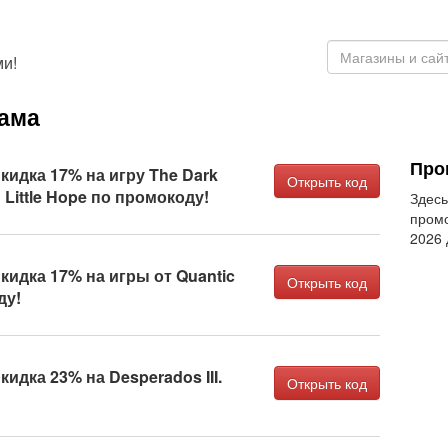
и!
Гама
Про
кидка 17% на игру The Dark
Открыть код
: Little Hope по промокоду!
Здесь
промо
2026
кидка 17% на игры от Quantic
Открыть код
ду!
идка 23% на Desperados III.
Открыть код