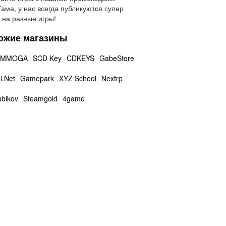
ама, у нас всегда публикуются супер
 на разные игры!
ожие магазины
MMOGA
SCD Key
CDKEYS
GabeStore
.Net
Gamepark
XYZ School
Nextrp
ubikov
Steamgold
4game