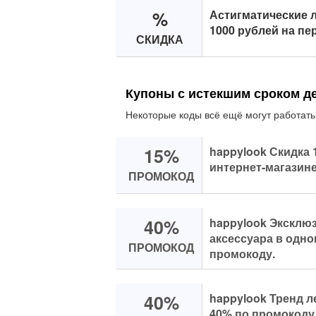
%
Астигматические 
1000 рублей на пе
СКИДКА
Купоны с истекшим сроком д
Некоторые коды всё ещё могут работать
15%
happylook Скидка 
интернет-магазине
ПРОМОКОД
40%
happylook Эксклюз
аксессуара в одно
ПРОМОКОД
промокоду.
40%
happylook Тренд ле
40% по промокоду