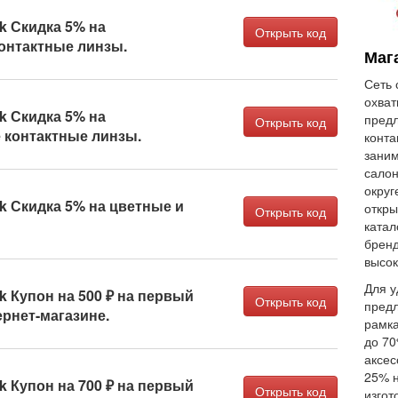
k Скидка 5% на
Открыть код
контактные линзы.
Маг
Сеть 
охват
k Скидка 5% на
предл
Открыть код
контактные линзы.
конта
заним
сало
округ
k Скидка 5% на цветные и
откры
Открыть код
катал
бренд
высок
Для у
k Купон на 500 ₽ на первый
Открыть код
предл
ернет-магазине.
рамка
до 70
аксес
25% н
k Купон на 700 ₽ на первый
Открыть код
изгот