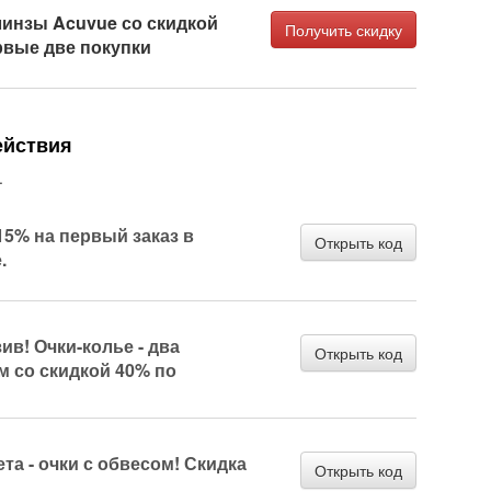
линзы Acuvue со скидкой
Получить скидку
рвые две покупки
ействия
.
15% на первый заказ в
Открыть код
.
ив! Очки-колье - два
Открыть код
м со скидкой 40% по
та - очки с обвесом! Скидка
Открыть код
.