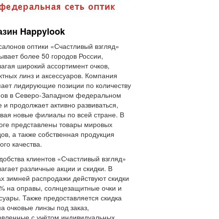
азин Happylook
салонов оптики «Счастливый взгляд»
ывает более 50 городов России,
агая широкий ассортимент очков,
ктных линз и аксессуаров. Компания
ает лидирующие позиции по количеству
нов в Северо-Западном федеральном
е и продолжает активно развиваться,
вая новые филиалы по всей стране. В
оге представлены товары мировых
ов, а также собственная продукция
ого качества.
добства клиентов «Счастливый взгляд»
агает различные акции и скидки. В
х зимней распродажи действуют скидки
% на оправы, солнцезащитные очки и
суары. Также предоставляется скидка
а очковые линзы под заказ,
овленные с учётом индивидуальных