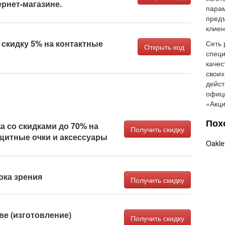
ернет-магазине.
парам
предъ
клиен
 скидку 5% на контактные
Сеть 
Открыть код
специ
качес
своих
дейст
офици
«Акци
Пох
а со скидками до 70% на
Получить скидку
щитные очки и аксессуары
Oakle
рка зрения
Получить скидку
ве (изготовление)
Получить скидку