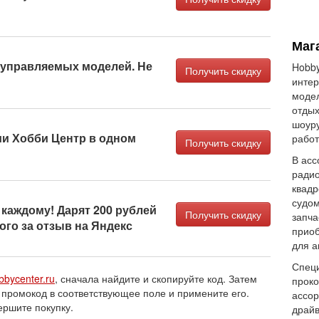
Маг
управляемых моделей. Не
Hobby
Получить скидку
интер
модел
отдых
шоур
ии Хобби Центр в одном
работ
Получить скидку
В асс
радио
квадр
судом
каждому! Дарят 200 рублей
Получить скидку
запча
го за отзыв на Яндекс
приоб
для а
Специ
bbycenter.ru
, сначала найдите и скопируйте код. Затем
проко
 промокод в соответствующее поле и примените его.
ассор
ершите покупку.
драйв