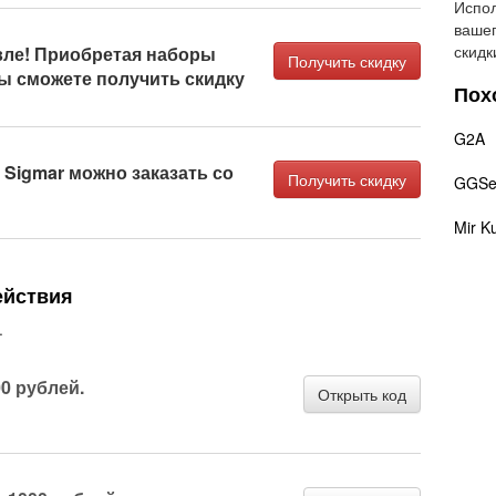
Испол
вашег
скидк
ле! Приобретая наборы
Получить скидку
ы сможете получить скидку
Пох
G2A
 Sigmar можно заказать со
Получить скидку
GGSel
Mir K
ействия
.
00 рублей.
Открыть код