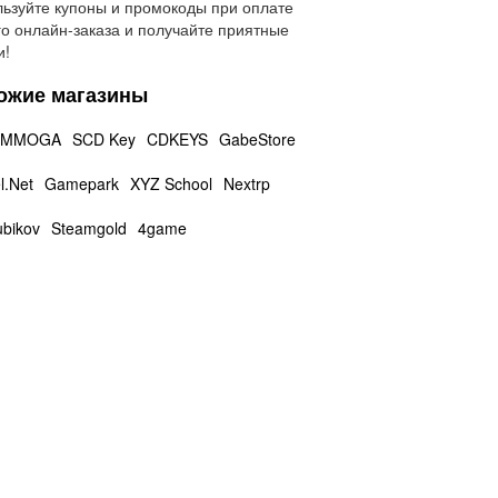
ьзуйте купоны и промокоды при оплате
о онлайн-заказа и получайте приятные
и!
ожие магазины
MMOGA
SCD Key
CDKEYS
GabeStore
.Net
Gamepark
XYZ School
Nextrp
ubikov
Steamgold
4game