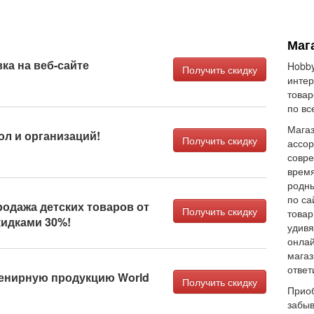
Маг
ка на веб-сайте
Hobby
Получить скидку
интер
товар
по вс
Мага
ол и организаций!
Получить скидку
ассор
совре
время
родны
по са
одажа детских товаров от
Получить скидку
товар
кидками 30%!
удивя
онлай
магаз
ответ
венирную продукцию World
Получить скидку
Приоб
забыв