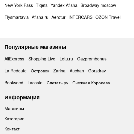
New York Pass
Tiqets
Yandex Afisha
Broadway moscow
Flysmartavia
Afisha.ru
Aerotur
INTERCARS
OZON Travel
Популярные магазины
AliExpress
Shopping Live
Letu.ru
Gazprombonus
La Redoute
Островок
Zarina
Auchan
Gorzdrav
Bookvoed
Lacoste
Слетать.ру
Снежная Королева
Информация
Магазины
Категории
Контакт