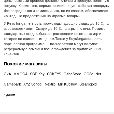
цены, быстрый процесс доставки ключей и простую, понятную
покупку. Кроме того, сервис позиционирует себя как площадку
без посредников и комиссий, что, по их словам, обеспечивает
«выгодные предложения на игровые товары».
У Keys for gamers есть промокоды, дающие скидку до 15 % на
весь ассортимент. Скидки до 10 % на игры и ключи. Помимо
стандартных скидок, бывают распродажи некоторых игр и
товаров по сниженным ценам.Также у Keysforgamers есть
партнёрская программа — пользователи могут получать
реферальную ссылку и вознаграждения за привлечённых
клиентов.
Похожие магазины
G2A
MMOGA
SCD Key
CDKEYS
GabeStore
GGSel.Net
Gamepark
XYZ School
Nextrp
Mir Kubikov
Steamgold
4game