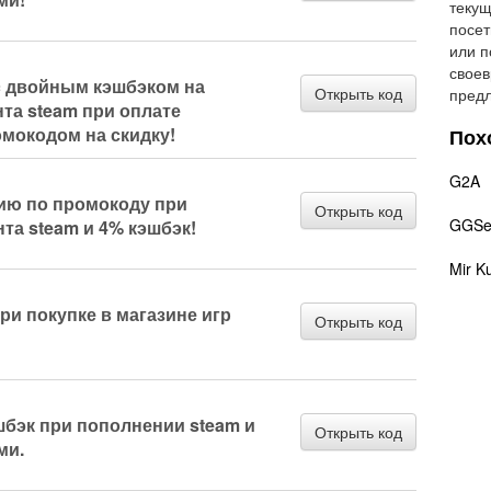
текущ
посет
или п
своев
c двойным кэшбэком на
Открыть код
предл
та steam при оплате
омокодом на скидку!
Пох
G2A
сию по промокоду при
Открыть код
GGSel
та steam и 4% кэшбэк!
Mir K
ри покупке в магазине игр
Открыть код
шбэк при пополнении steam и
Открыть код
ми.