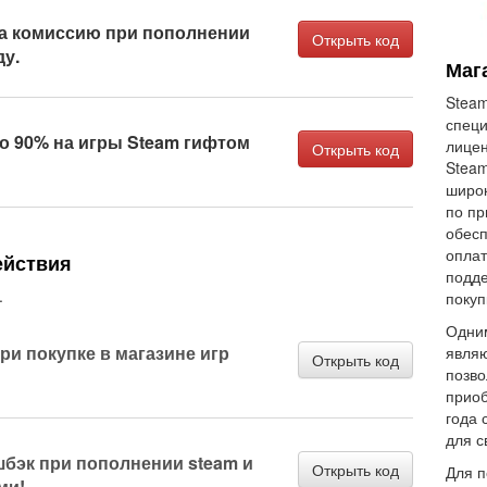
а комиссию при пополнении
Открыть код
ду.
Маг
Steam
спец
о 90% на игры Steam гифтом
лицен
Открыть код
Steam
широк
по пр
обесп
оплат
ействия
подде
.
покуп
Одним
ри покупке в магазине игр
являю
Открыть код
позво
приоб
года 
для с
шбэк при пополнении steam и
Открыть код
Для п
ми!