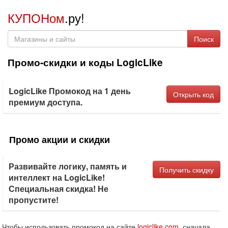
КУПОНом
.ру!
Поиск
Промо-скидки и коды LogicLike
LogicLike Промокод на 1 день
Открыть код
премиум доступа.
Промо акции и скидки
Развивайте логику, память и
Получить скидку
интеллект на LogicLike!
Специальная скидка! Не
пропустите!
Чтобы использовать промокод на сайте
logiclike.com
, сначала