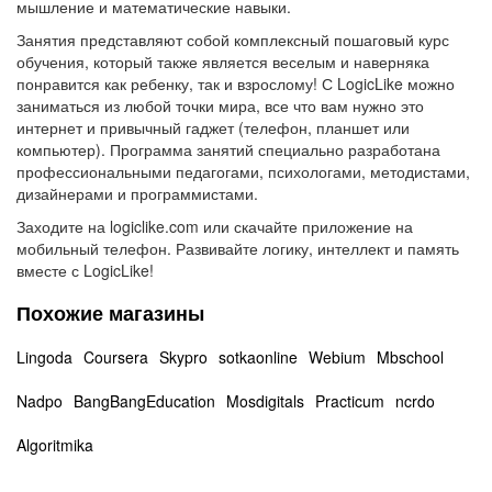
мышление и математические навыки.
Занятия представляют собой комплексный пошаговый курс
обучения, который также является веселым и наверняка
понравится как ребенку, так и взрослому! С LogicLike можно
заниматься из любой точки мира, все что вам нужно это
интернет и привычный гаджет (телефон, планшет или
компьютер). Программа занятий специально разработана
профессиональными педагогами, психологами, методистами,
дизайнерами и программистами.
Заходите на logiclike.com или скачайте приложение на
мобильный телефон. Развивайте логику, интеллект и память
вместе с LogicLike!
Похожие магазины
Lingoda
Coursera
Skypro
sotkaonline
Webium
Mbschool
Nadpo
BangBangEducation
Mosdigitals
Practicum
ncrdo
Algoritmika