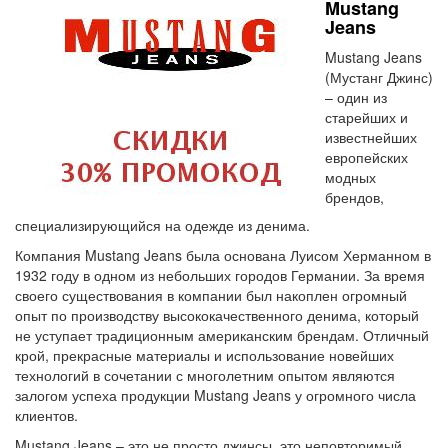
Mustang
Jeans
Mustang Jeans
(Мустанг Джинс)
– один из
старейших и
известнейших
европейских
модных
брендов,
специализирующийся на одежде из денима.
Компания Mustang Jeans была основана Луисом Херманном в
1932 году в одном из небольших городов Германии. За время
своего существования в компании был накоплен огромный
опыт по производству высококачественного денима, который
не уступает традиционным американским брендам. Отличный
крой, прекрасные материалы и использование новейших
технологий в сочетании с многолетним опытом являются
залогом успеха продукции Mustang Jeans у огромного числа
клиентов.
Mustang Jeans – это не просто джинсы, это неповторимый