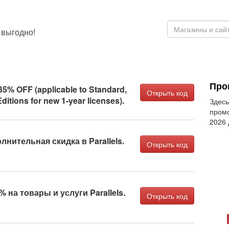
 выгодно!
Про
 35% OFF (applicable to Standard,
Открыть код
ditions for new 1-year licenses).
Здесь
промо
2026
нительная скидка в Parallels.
Открыть код
 на товары и услуги Parallels.
Открыть код