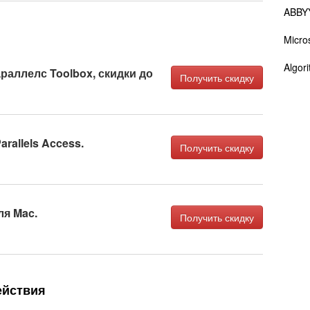
ABBY
Micro
Algori
раллелс Toolbox, скидки до
Получить скидку
arallels Access.
Получить скидку
ля Mac.
Получить скидку
ействия