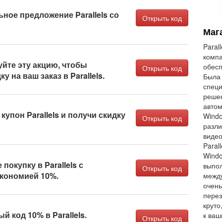
ное предложение Parallels со
Открыть код
Мага
Paral
компа
йте эту акцию, чтобы
обесп
Открыть код
у на ваш заказ в Parallels.
Была 
специ
решен
автом
упон Parallels и получи скидку
Windo
Открыть код
разли
виде
Paral
Windo
покупку в Parallels с
выпол
Открыть код
кономией 10%.
межд
очень
перез
круто
 код 10% в Parallels.
к ва
Открыть код