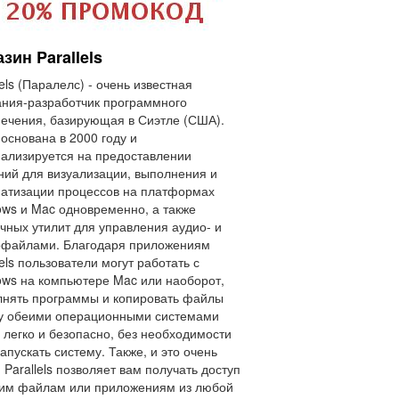
зин Parallels
lels (Паралелс) - очень известная
ния-разработчик программного
ечения, базирующая в Сиэтле (США).
основана в 2000 году и
ализируется на предоставлении
ий для визуализации, выполнения и
атизации процессов на платформах
ws и Mac одновременно, а также
чных утилит для управления аудио- и
офайлами. Благодаря приложениям
lels пользователи могут работать с
ws на компьютере Mac или наоборот,
нять программы и копировать файлы
у обеими операционными системами
 легко и безопасно, без необходимости
апускать систему. Также, и это очень
, Parallels позволяет вам получать доступ
шим файлам или приложениям из любой