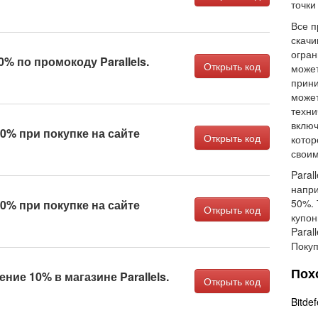
точки
Все п
скачи
огран
% по промокоду Parallels.
Открыть код
может
прини
может
техни
включ
0% при покупке на сайте
Открыть код
котор
своим
Paral
напри
50%. 
0% при покупке на сайте
Открыть код
купон
Paral
Покуп
Пох
ие 10% в магазине Parallels.
Открыть код
Bitde