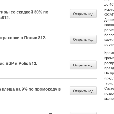
до 40
исклю
тиры со скидкой 30% по
Открыть код
ОСАГО
с812.
Допол
воспо
регис
балло
страховки в Полис 812.
Открыть код
части
их ст
Кроме
време
распр
с ВЗР в Polis 812.
Открыть код
празд
На пр
предл
турис
Систе
а клеща на 9% по промокоду в
Открыть код
позво
эконо