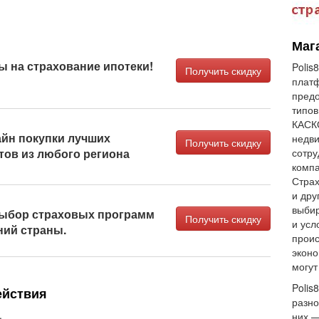
Мага
ы на страхование ипотеки!
Polis
Получить скидку
плат
предо
типов
КАСКО
йн покупки лучших
недви
Получить скидку
тов из любого региона
сотру
компа
Страх
и дру
выбир
ыбор страховых программ
Получить скидку
и усл
ний страны.
проис
эконо
могут
Polis
ействия
разно
.
них —