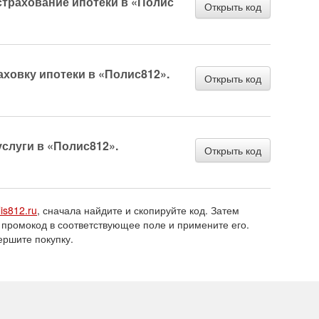
страхование ипотеки в «Полис
Открыть код
аховку ипотеки в «Полис812».
Открыть код
слуги в «Полис812».
Открыть код
lis812.ru
, сначала найдите и скопируйте код. Затем
 промокод в соответствующее поле и примените его.
ершите покупку.