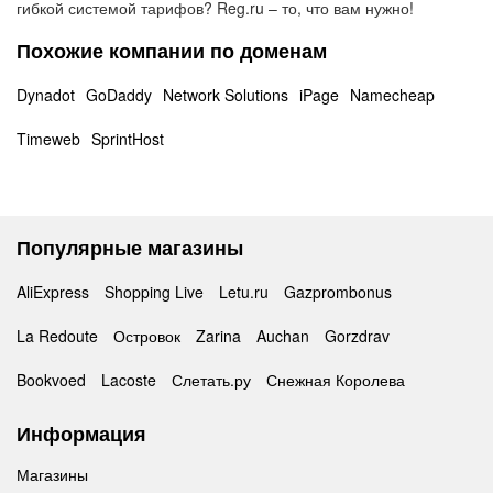
гибкой системой тарифов? Reg.ru – то, что вам нужно!
Похожие компании по доменам
Dynadot
GoDaddy
Network Solutions
iPage
Namecheap
Timeweb
SprintHost
Популярные магазины
AliExpress
Shopping Live
Letu.ru
Gazprombonus
La Redoute
Островок
Zarina
Auchan
Gorzdrav
Bookvoed
Lacoste
Слетать.ру
Снежная Королева
Информация
Магазины