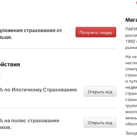
Мага
ПАРИ 
ложения страхования от
Получить скидку
росси
льше.
1992 
рынка
На се
частн
ействия
спект
.
страх
и пут
недви
% по Ипотечному Страхованию
Открыть код
страх
страх
грузо
много
жизнь
% на полис страхования
Открыть код
обесп
нков.
Заход