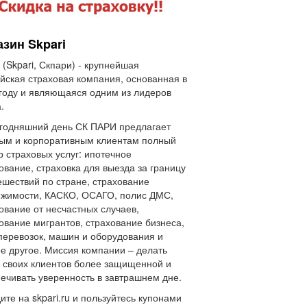
зин Skpari
(Skpari, Скпари) - крупнейшая
йская страховая компания, основанная в
году и являющаяся одним из лидеров
.
годняшний день СК ПАРИ предлагает
ым и корпоративным клиентам полный
р страховых услуг: ипотечное
ование, страховка для выезда за границу
ешествий по стране, страхование
жимости, КАСКО, ОСАГО, полис ДМС,
ование от несчастных случаев,
ование мигрантов, страхование бизнеса,
перевозок, машин и оборудования и
е другое. Миссия компании – делать
 своих клиентов более защищенной и
ечивать уверенность в завтрашнем дне.
ите на skpari.ru и пользуйтесь купонами