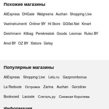
Похожие магазины
AliExpress
DHGate
Walgreens
Auchan
Shopping Live
VseInstrumenti
Onliner BY
Hi Store
GGSel.Net
Kmart
Deichmann
Kitbag
Perekrestok
Goods
Leomax
Rulez BY
Amd BY
OZ BY
Xistore
Getsy
Популярные магазины
AliExpress
Shopping Live
Letu.ru
Gazprombonus
La Redoute
Островок
Zarina
Auchan
Gorzdrav
Bookvoed
Lacoste
Слетать.ру
Снежная Королева
Информация