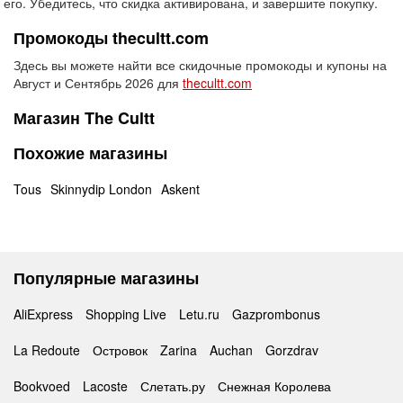
его. Убедитесь, что скидка активирована, и завершите покупку.
Промокоды thecultt.com
Здесь вы можете найти все скидочные промокоды и купоны на
Август и Сентябрь 2026 для
thecultt.com
Магазин The Cultt
Похожие магазины
Tous
Skinnydip London
Askent
Популярные магазины
AliExpress
Shopping Live
Letu.ru
Gazprombonus
La Redoute
Островок
Zarina
Auchan
Gorzdrav
Bookvoed
Lacoste
Слетать.ру
Снежная Королева