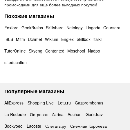
промокодами для еще более выгодных покупок!
Похожие магазины
Foxford
GeekBrains
Skillshare
Netology
Lingoda
Coursera
IBLS
Mitm
Uchmet
Wikium
Englex
Skillbox
italki
TutorOnline
Skyeng
Contented
Mbschool
Nadpo
sf.education
Популярные магазины
AliExpress
Shopping Live
Letu.ru
Gazprombonus
La Redoute
Островок
Zarina
Auchan
Gorzdrav
Bookvoed
Lacoste
Слетать.ру
Снежная Королева