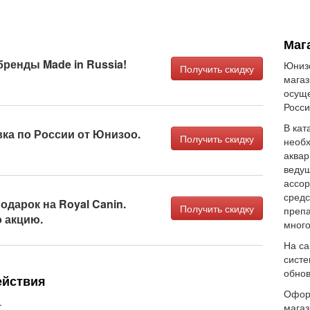
Маг
бренды Made in Russia!
Юнизо
Получить скидку
магаз
осуще
Росси
В кат
ка по России от Юнизоо.
Получить скидку
необх
аквар
ведущ
ассор
средс
подарок на Royal Canin.
Получить скидку
препа
 акцию.
много
На са
систе
обнов
ействия
Оформ
.
магаз