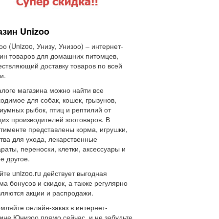
азин Unizoo
о (Unizoo, Унизу, Унизоо) – интернет-
ин товаров для домашних питомцев,
ствляющий доставку товаров по всей
и.
алоге магазина можно найти все
одимое для собак, кошек, грызунов,
иумных рыбок, птиц и рептилий от
их производителей зоотоваров. В
тименте представлены корма, игрушки,
тва для ухода, лекарственные
раты, переноски, клетки, аксессуары и
е другое.
йте unizoo.ru действует выгодная
ма бонусов и скидок, а также регулярно
ляются акции и распродажи.
ляйте онлайн-заказ в интернет-
ине Юнизоо прямо сейчас, и не забудьте