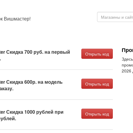
ок Вишмастер!
Про
er Скидка 700 руб. на первый
Открыть код
.
Здесь
промо
2026
er Скидка 600р. на модель
Открыть код
аказу.
er Скидка 1000 рублей при
Открыть код
рублей.