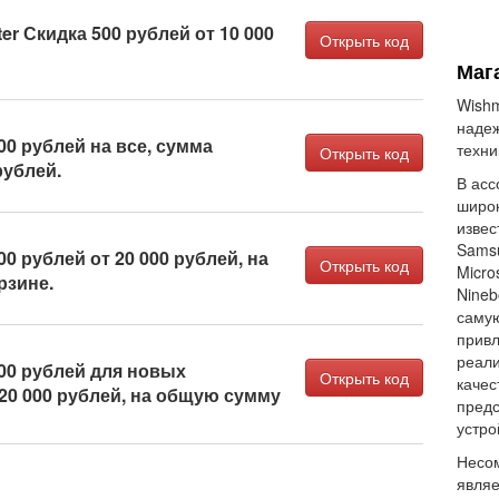
r Скидка 500 рублей от 10 000
Открыть код
Маг
Wishm
надеж
00 рублей на все, сумма
техни
Открыть код
рублей.
В асс
широк
извес
Samsu
0 рублей от 20 000 рублей, на
Открыть код
Micro
рзине.
Nineb
самую
привл
реали
00 рублей для новых
Открыть код
качес
20 000 рублей, на общую сумму
предс
устро
Несо
являе