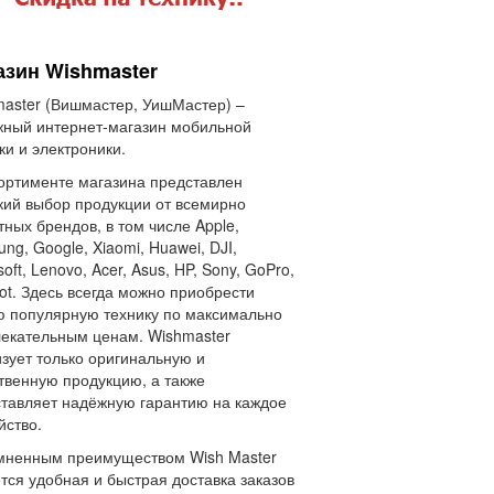
азин Wishmaster
aster (Вишмастер, УишМастер) –
ный интернет-магазин мобильной
ки и электроники.
ортименте магазина представлен
ий выбор продукции от всемирно
тных брендов, в том числе Apple,
ng, Google, Xiaomi, Huawei, DJI,
soft, Lenovo, Acer, Asus, HP, Sony, GoPro,
ot. Здесь всегда можно приобрести
 популярную технику по максимально
екательным ценам. Wishmaster
зует только оригинальную и
твенную продукцию, а также
тавляет надёжную гарантию на каждое
йство.
мненным преимуществом Wish Master
тся удобная и быстрая доставка заказов