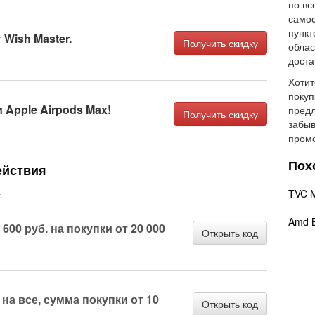
по вс
самос
пункт
 Wish Master.
Получить скидку
облас
доста
Хотит
покуп
Apple Airpods Max!
предл
Получить скидку
забыв
промо
Пох
ействия
.
TVC M
Amd 
600 руб. на покупки от 20 000
Открыть код
на все, сумма покупки от 10
Открыть код