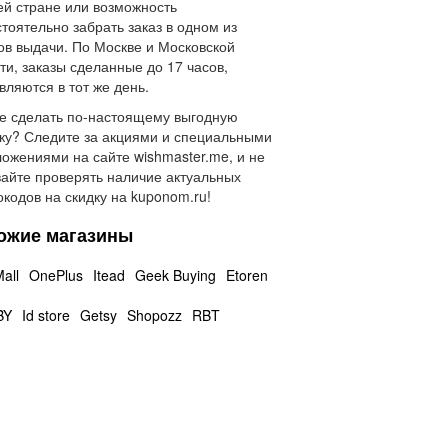
ей стране или возможность
тоятельно забрать заказ в одном из
ов выдачи. По Москве и Московской
ти, заказы сделанные до 17 часов,
вляются в тот же день.
е сделать по-настоящему выгодную
ку? Следите за акциями и специальными
ожениями на сайте wishmaster.me, и не
айте проверять наличие актуальных
кодов на скидку на kuponom.ru!
ожие магазины
all
OnePlus
Itead
Geek Buying
Etoren
BY
Id store
Getsy
Shopozz
RBT