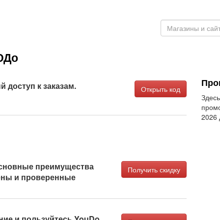
ЮДо
Про
 доступ к заказам.
Открыть код
Здесь
промо
2026
основные преимущества
Получить скидку
ены и проверенные
ние и пользуйтесь YouDo,