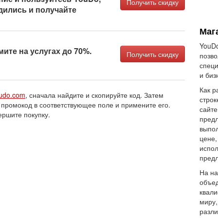
Получить скидку
дились и получайте
Маг
YouDo
ите на услугах до 70%.
Получить скидку
позво
специ
и биз
Как р
udo.com
, сначала найдите и скопируйте код. Затем
строк
 промокод в соответствующее поле и примените его.
сайте
ершите покупку.
предл
выпол
цене,
испол
предл
На на
объед
квали
миру,
разли