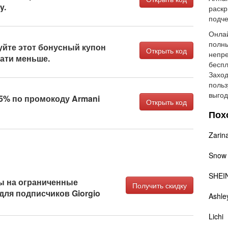
y.
раскр
подче
Онлай
полны
йте этот бонусный купон
Открыть код
непре
лати меньше.
беспл
Заход
польз
выгод
5% по промокоду Armani
Открыть код
Пох
Zarin
Snow
SHEI
ы на ограниченные
Получить скидку
для подписчиков Giorgio
Ashle
Lichi