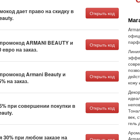
мокод дает право на скидку в
Открыть код
eauty.
Маг
Arman
офици
парфю
 промокод ARMANI BEAUTY и
Открыть код
 евро на заказ.
Линия
эффе
совре
позво
промокод Armani Beauty и
Открыть код
дейст
% на заказ.
кожу 
Декор
идеал
непов
5% при совершении покупки в
Открыть код
Тонал
auty.
век, 
гель 
Арома
 30% при любом заказе на
Arman
Открыть код