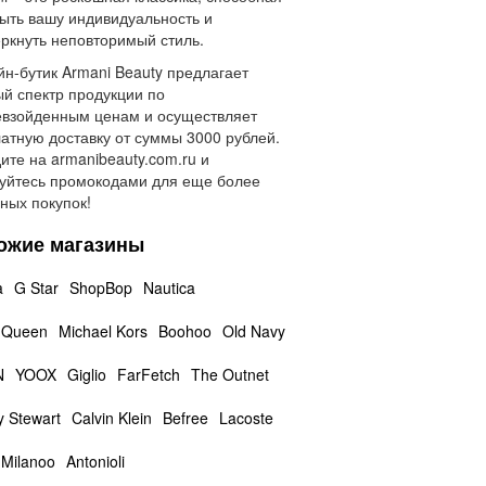
ыть вашу индивидуальность и
ркнуть неповторимый стиль.
н-бутик Armani Beauty предлагает
й спектр продукции по
взойденным ценам и осуществляет
атную доставку от суммы 3000 рублей.
ите на armanibeauty.com.ru и
уйтесь промокодами для еще более
ных покупок!
ожие магазины
a
G Star
ShopBop
Nautica
 Queen
Michael Kors
Boohoo
Old Navy
N
YOOX
Giglio
FarFetch
The Outnet
y Stewart
Calvin Klein
Befree
Lacoste
Milanoo
Antonioli