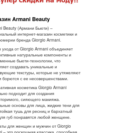
азин Armani Beauty
i Beauty (Армани Бьюти) –
альный интернет-магазин косметики и
мерии бренда Giorgio Armani.
 ухода от Giorgio Armani объединяет
ктивные натуральные компоненты и
менные бьюти-технологии, что
ляет создавать уникальные и
вующие текстуры, которые не утяжеляют
и борются с ее несовершенствами.
ативная косметика Giorgio Armani
ьно подходит для создания
торимого, сияющего макияжа.
ьные основы для лица, жидкие тени для
стойкая тушь для ресниц и бархатный
для губ понравятся любой женщине.
ты для женщин и мужчин от Giorgio
i – это роскошная классика, способная