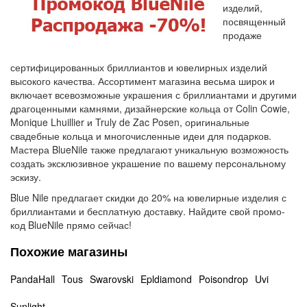
изделий,
посвященный
продаже
сертифицированных бриллиантов и ювелирных изделий
высокого качества. Ассортимент магазина весьма широк и
включает всевозможные украшения с бриллиантами и другими
драгоценными камнями, дизайнерские кольца от Colin Cowie,
Monique Lhuillier и Truly de Zac Posen, оригинальные
свадебные кольца и многочисленные идеи для подарков.
Мастера BlueNile также предлагают уникальную возможность
создать эксклюзивное украшение по вашему персональному
эскизу.
Blue Nile предлагает скидки до 20% на ювелирные изделия с
бриллиантами и бесплатную доставку. Найдите свой промо-
код BlueNile прямо сейчас!
Похожие магазины
PandaHall
Tous
Swarovski
Epldiamond
Poisondrop
Uvi
Sunlight