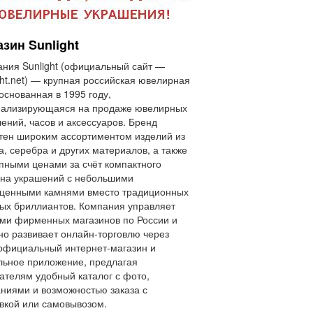
зин Sunlight
ния Sunlight (официальный сайт —
ght.net) — крупная российская ювелирная
 основанная в 1995 году,
иализирующаяся на продаже ювелирных
ений, часов и аксессуаров. Бренд
тен широким ассортиментом изделий из
а, серебра и других материалов, а также
пными ценами за счёт компактного
на украшений с небольшими
оценными камнями вместо традиционных
ых бриллиантов. Компания управляет
ми фирменных магазинов по России и
но развивает онлайн-торговлю через
официальный интернет-магазин и
ьное приложение, предлагая
ателям удобный каталог с фото,
ниями и возможностью заказа с
вкой или самовывозом.