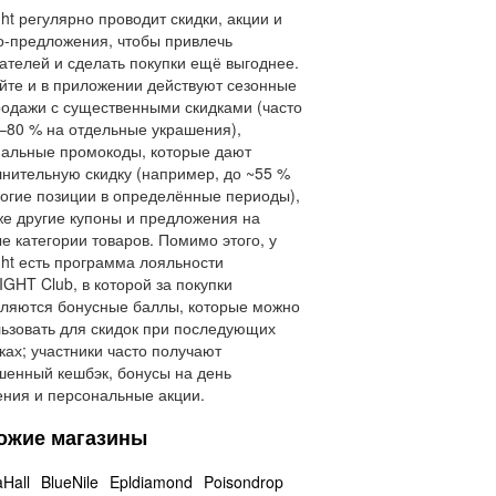
ght регулярно проводит скидки, акции и
-предложения, чтобы привлечь
ателей и сделать покупки ещё выгоднее.
йте и в приложении действуют сезонные
одажи с существенными скидками (часто
–80 % на отдельные украшения),
альные промокоды, которые дают
нительную скидку (например, до ~55 %
огие позиции в определённые периоды),
же другие купоны и предложения на
е категории товаров. Помимо этого, у
ght есть программа лояльности
GHT Club, в которой за покупки
ляются бонусные баллы, которые можно
ьзовать для скидок при последующих
ках; участники часто получают
енный кешбэк, бонусы на день
ния и персональные акции.
ожие магазины
Hall
BlueNile
Epldiamond
Poisondrop