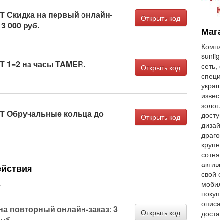
 Скидка на первый онлайн-
Открыть код
 3 000 руб.
Мага
Компа
sunli
 1=2 на часы TAMER.
сеть,
Открыть код
спец
украш
извес
золот
 Обручальные кольца до
досту
Открыть код
дизай
драг
крупн
сотня
актив
ействия
свой 
.
мобил
покуп
описа
на повторный онлайн-заказ: 3
Открыть код
доста
руб.