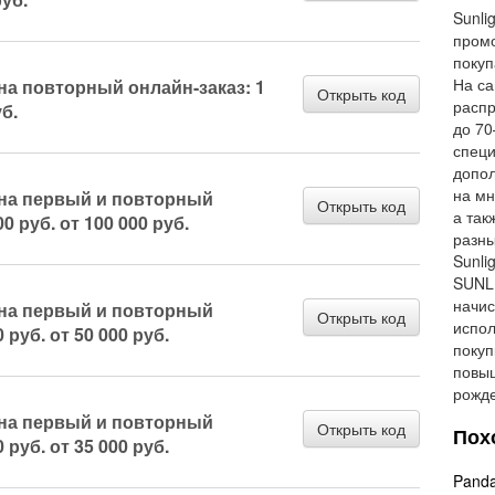
Sunli
промо
покуп
На са
на повторный онлайн-заказ: 1
Открыть код
распр
уб.
до 70
специ
допол
на мн
на первый и повторный
Открыть код
а так
0 руб. от 100 000 руб.
разны
Sunli
SUNLI
начис
на первый и повторный
Открыть код
испол
 руб. от 50 000 руб.
покуп
повыш
рожде
на первый и повторный
Открыть код
Пох
 руб. от 35 000 руб.
Panda