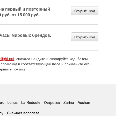
на первый и повторный
Открыть код
 руб. от 15 000 руб.
 часы мировых брендов.
Открыть код
nlight.net
, сначала найдите и скопируйте код. Затем
 промокод в соответствующее поле и примените его.
ершите покупку.
prombonus
La Redoute
Островок
Zarina
Auchan
ру
Снежная Королева