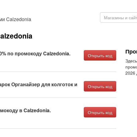
и Calzedonia
alzedonia
Про
0% по промокоду Calzedonia.
Открыть код
Здесь
промо
2026
арок Органайзер для колготок и
Открыть код
мокоду в Calzedonia.
Открыть код