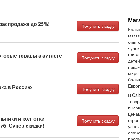
Маг
распродажа до 25%!
Получить скидку
Кальц
магаз
опыто
чулок
пляжн
оторые товары а аутлете
Получить скидку
детей
никак
мире 
больш
Европ
вка в Россию
Получить скидку
В Cal
товар
высок
ценам
альники и колготки
огран
Получить скидку
руб. Супер скидки!
успех
слаже
проф