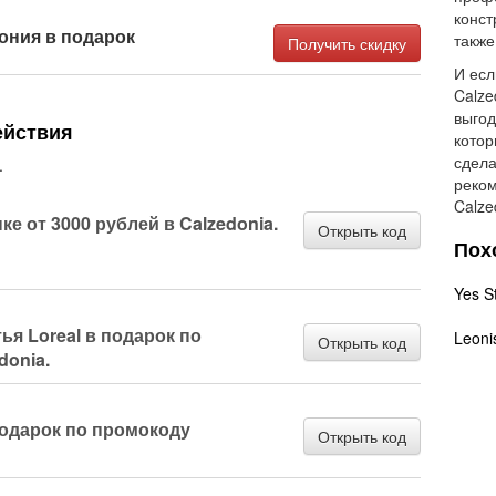
конст
ония в подарок
также
Получить скидку
И есл
Calze
выгод
ействия
котор
сдела
.
реком
Calze
е от 3000 рублей в Calzedonia.
Открыть код
Пох
Yes S
ья Loreal в подарок по
Leoni
Открыть код
donia.
подарок по промокоду
Открыть код