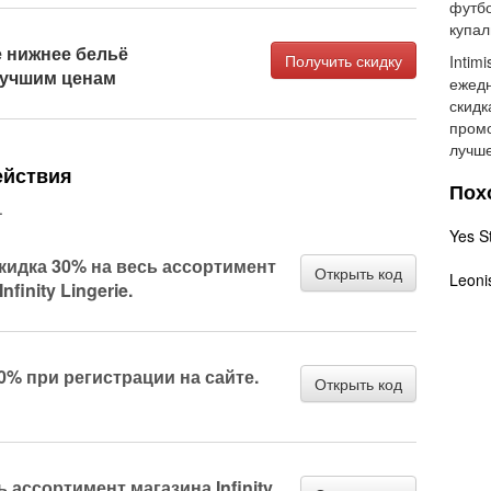
футбо
купал
е нижнее бельё
Получить скидку
Intim
лучшим ценам
ежед
скидк
промо
лучше
ействия
Пох
.
Yes S
кидка 30% на весь ассортимент
Открыть код
Leoni
nfinity Lingerie.
0% при регистрации на сайте.
Открыть код
 ассортимент магазина Infinity