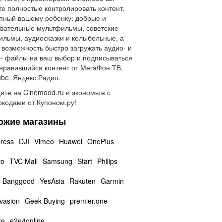
е полностью контролировать контент,
пный вашему ребенку: добрые и
вательные мультфильмы, советские
льмы, аудиосказки и колыбельные, а
 возможность быстро загружать аудио- и
- файлы на ваш выбор и подписываться
нравившийся контент от МегаФон.ТВ,
be, Яндекс.Радио.
ите на Cinemood.ru и экономьте с
кодами от Купоном.ру!
ожие магазины
press
DJI
Vimeo
Huawei
OnePlus
vo
TVC Mall
Samsung
Start
Philips
Banggood
YesAsia
Rakuten
Garmin
vasion
Geek Buying
premier.one
re
e2e4online