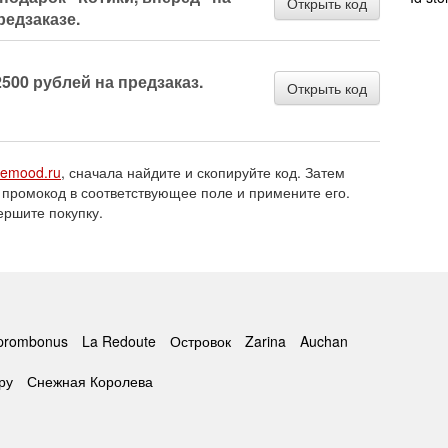
Открыть код
редзаказе.
500 рублей на предзаказ.
Открыть код
nemood.ru
, сначала найдите и скопируйте код. Затем
 промокод в соответствующее поле и примените его.
ершите покупку.
prombonus
La Redoute
Островок
Zarina
Auchan
ру
Снежная Королева