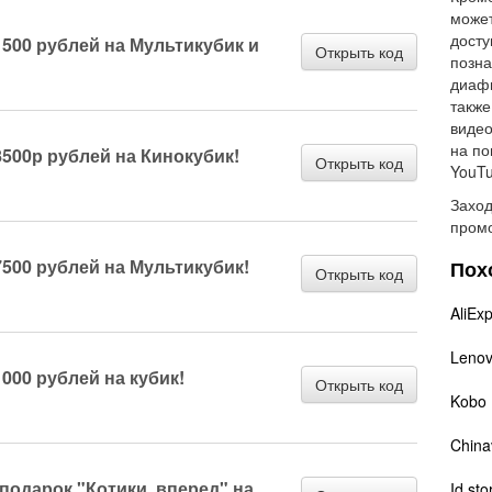
может
досту
500 рублей на Мультикубик и
Открыть код
позна
диафи
также
видео
на по
500р рублей на Кинокубик!
Открыть код
YouTu
Заход
промо
500 рублей на Мультикубик!
Пох
Открыть код
AliEx
Leno
000 рублей на кубик!
Открыть код
Kobo
China
подарок "Котики, вперед" на
Id sto