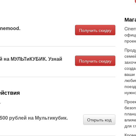
Маг
inemood.
Cinem
Получить скидку
офиц
проек
Проду
семей
ей на МУЛЬТиКУБИК. Узнай
Получить скидку
захоч
созда
ваши 
люби
поезд
ействия
нужно
Проек
.
безоп
планш
500 рублей на Мультикубик.
Открыть код
влияе
для г
Кроме