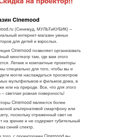
азин Cinemood
ood.ru (Синемуд, МУЛЬТиКУБИК) –
иальный интернет-магазин умных
торов для детей и взрослых.
кция Cinemood позволяет организовать
ный кинотеатр там, где вам этого
ется. Легкие и компактные проекторы
ны специально для того, чтобы вы и
дети могли наслаждаться просмотром
мых мультфильмов и фильмов дома, в
ке или на природе. Все, что для этого
 – светлая ровная поверхность!
торы Cinemood являются более
асной альтернативой смартфону или
ету, поскольку отраженный свет не
т на зрение и не содержит губительный
лаз синий спектр.
 того, с проекторами Cinemood вы