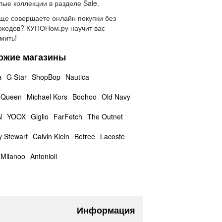
ые коллекции в разделе Sale.
ще совершаете онлайн покупки без
кодов? КУПОНом.ру научит вас
мить!
ожие магазины
a
G Star
ShopBop
Nautica
 Queen
Michael Kors
Boohoo
Old Navy
N
YOOX
Giglio
FarFetch
The Outnet
y Stewart
Calvin Klein
Befree
Lacoste
Milanoo
Antonioli
Информация