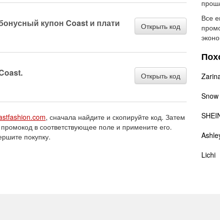
прошл
Все е
бонусный купон Coast и плати
Открыть код
промо
эконо
Пох
Coast.
Открыть код
Zarin
Snow
SHEI
astfashion.com
, сначала найдите и скопируйте код. Затем
 промокод в соответствующее поле и примените его.
Ashle
ершите покупку.
Lichi