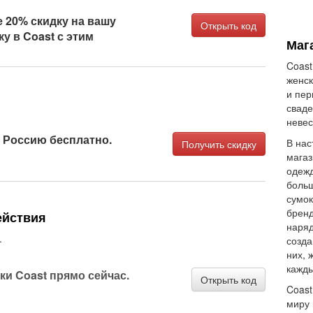
 20% скидку на вашу
Открыть код
у в Coast с этим
Маг
Coast
женск
и пер
сваде
невес
в Россию бесплатно.
В нас
Получить скидку
магаз
одежд
больш
сумок
бренд
ействия
наряд
.
созда
них, 
кажд
ки Coast прямо сейчас.
Открыть код
Coast
миру 