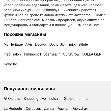
использованием адаптации, закиси азота, детского наркоза и
бережной хирургии dentalfantasy.ru В клиниках работает
крупнейшая в Европе команда детских стоматологов — более
180 специалистов самых разных профилей, обучающихся по
международным стандартам и инновационным практикам
Похожие магазины
My Heritage
Alter
Docdoc
DoctorSlon
mip.institute
medi salon
11minoxidil
Sberhealth
GuruGrow
COLLA GEN
Revyline
Популярные магазины
AliExpress
Shopping Live
Letu.ru
Gazprombonus
La Redoute
Островок
Zarina
Auchan
Gorzdrav