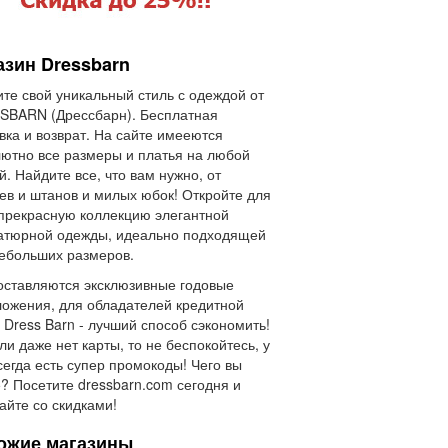
азин Dressbarn
те свой уникальный стиль с одеждой от
SBARN (Дрессбарн). Бесплатная
вка и возврат. На сайте имееются
ютно все размеры и платья на любой
й. Найдите все, что вам нужно, от
ев и штанов и милых юбок! Откройте для
прекрасную коллекцию элегантной
атюрной одежды, идеально подходящей
ебольших размеров.
ставляются эксклюзивные годовые
ожения, для обладателей кредитной
 Dress Barn - лучший способ сэкономить!
ли даже нет карты, то не беспокойтесь, у
сегда есть супер промокоды! Чего вы
? Посетите dressbarn.com сегодня и
айте со скидками!
ожие магазины