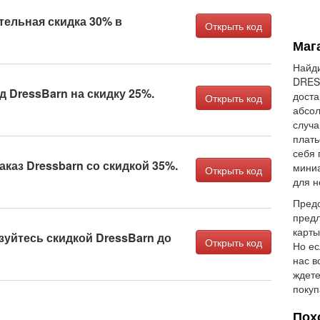
ельная скидка 30% в
Открыть код
Маг
Найди
DRES
д DressBarn на скидку 25%.
доста
Открыть код
абсол
случа
плать
себя 
аказ Dressbarn со скидкой 35%.
мини
Открыть код
для н
Предо
предл
карты
уйтесь скидкой DressBarn до
Открыть код
Но ес
нас в
ждете
покуп
Пох