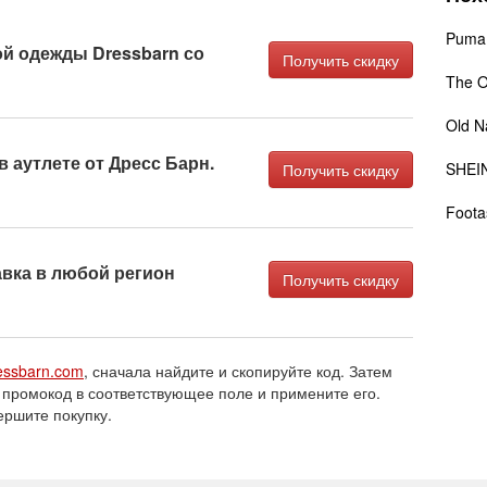
Puma
й одежды Dressbarn со
Получить скидку
The O
Old N
в аутлете от Дресс Барн.
SHEI
Получить скидку
Foota
вка в любой регион
Получить скидку
essbarn.com
, сначала найдите и скопируйте код. Затем
 промокод в соответствующее поле и примените его.
ершите покупку.