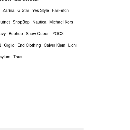
Zarina
G Star
Yes Style
FarFetch
utnet
ShopBop
Nautica
Michael Kors
avy
Boohoo
Snow Queen
YOOX
N
Giglio
End Clothing
Calvin Klein
Lichi
sylum
Tous