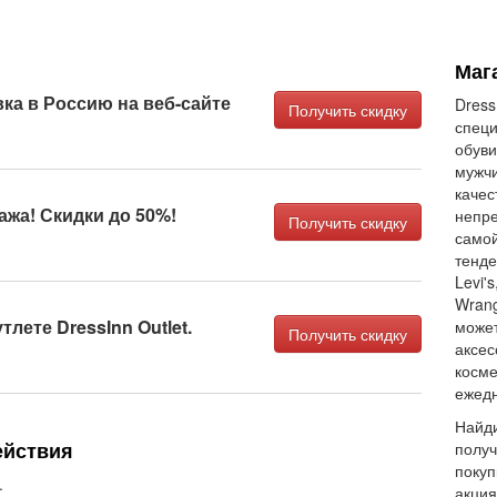
Маг
ка в Россию на веб-сайте
Dress
Получить скидку
спец
обуви
мужчи
качес
жа! Скидки до 50%!
непре
Получить скидку
самой
тенде
Levi's
Wrang
тлете DressInn Outlet.
може
Получить скидку
аксес
косме
ежедн
Найди
ействия
получ
покуп
.
акция