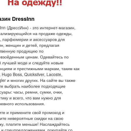
азин DressInn
Inn (ДрессИнн) - это интернет-магазин,
иализирующийся на продаже одежды,
, парфюмерии и аксессуаров для
н, женщин и детей, предлагая
твенную продукцию по
взойденным ценам. Одевайтесь по
 лучшей моде и следуйте новым
нциям и престижными маркам, таким как
, Hugo Boss, Quicksilver, Lacoste,
ler и многих других. На сайте вы также
те выбрать наиболее подходящие
суары: часы, ремни, сумки, очки,
тику и всего, что вам нужно для
евного использования.
те и примените свой промокод и
ите невероятные скидки на свою
ку, платите меньше! Наслаждайтесь
 и спецпредложениями, покупайте со