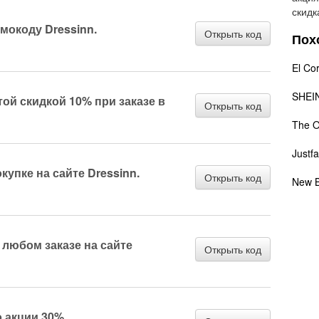
скидк
мокоду Dressinn.
Открыть код
Пох
El Cor
SHEI
ой скидкой 10% при заказе в
Открыть код
The O
Justf
купке на сайте Dressinn.
Открыть код
New B
любом заказе на сайте
Открыть код
о акции 30%.