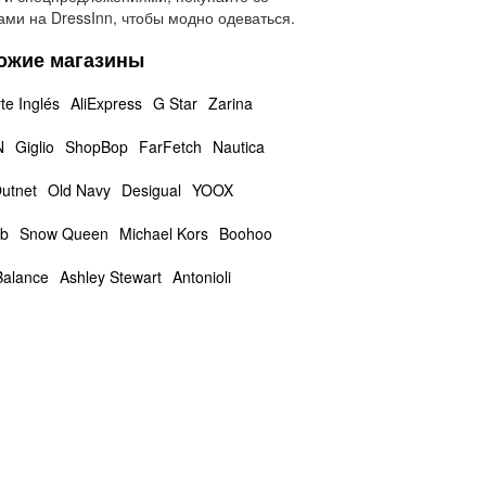
ами на DressInn, чтобы модно одеваться.
ожие магазины
te Inglés
AliExpress
G Star
Zarina
N
Giglio
ShopBop
FarFetch
Nautica
utnet
Old Navy
Desigual
YOOX
ab
Snow Queen
Michael Kors
Boohoo
alance
Ashley Stewart
Antonioli