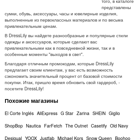
того, в каталоге
представлены
сумки, обувь, аксессуары, часы и ювелирные изделия,
выполненные из первоклассных материалов и по весьма
привлекательным ценам.
В DressLily вы найдете разнообразные и популярные стили
одежды и аксессуаров, которые сделают вас
привлекательными как в повседневной жизни, так и в
особенные моменты "выходов в свет".
Благодаря отличным промокодам, которые DressLily
предлагает своим клиентам, у вас есть возможность
сэкономить значительный процент от базовой стоимости
покупки. Итак, пришло время обновить свой гардероб, -
посетите DressLily!
Похожие магазины
El Corte Inglés
AliExpress
G Star
Zarina
SHEIN
Giglio
ShopBop
Nautica
FarFetch
The Outnet
Casetify
Old Navy
Desigual
YOOX
Justfab
Michael Kors
Snow Queen
Boohoo