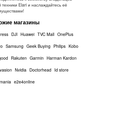
 техники Elari и наслаждайтесь её
муществами!
ожие магазины
press
DJI
Huawei
TVC Mall
OnePlus
vo
Samsung
Geek Buying
Philips
Kobo
good
Rakuten
Garmin
Harman Kardon
vasion
Nvidia
Doctorhead
Id store
mania
e2e4online