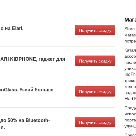
Мага
 на Elari.
Store
Получить скидку
магаз
потре
Катал
ассор
LARI KIDPHONE, гаджет для
Получить скидку
числе
уника
KidPh
треке
колон
noGlass. Узнай больше.
Получить скидку
водо
Elari
Проду
испол
до 50% на Bluetooth-
порта
Получить скидку
улучш
и.
Присо