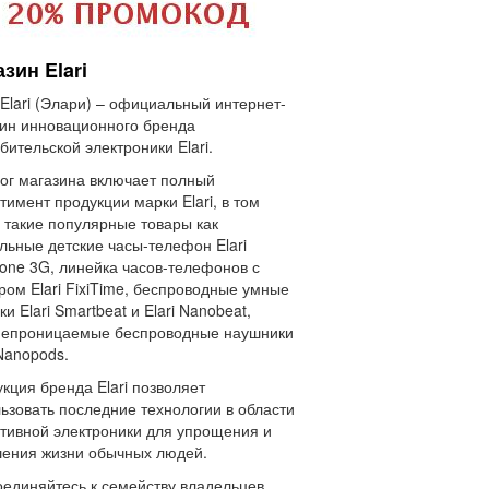
зин Elari
 Elari (Элари) – официальный интернет-
ин инновационного бренда
бительской электроники Elari.
ог магазина включает полный
тимент продукции марки Elari, в том
 такие популярные товары как
льные детские часы-телефон Elari
one 3G, линейка часов-телефонов с
ром Elari FixiTime, беспроводные умные
ки Elari Smartbeat и Elari Nanobeat,
непроницаемые беспроводные наушники
 Nanopods.
кция бренда Elari позволяет
ьзовать последние технологии в области
тивной электроники для упрощения и
ения жизни обычных людей.
единяйтесь к семейству владельцев