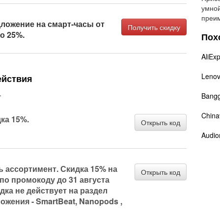
умной
преи
ложение на смарт-часы от
Получить скидку
до 25%.
Пох
AliEx
Leno
ействия
.
Bang
China
ка 15%.
Открыть код
Audio
ь ассортимент. Скидка 15% на
Открыть код
по промокоду до 31 августа
ка не действует на раздел
ожения - SmartBeat, Nanopods ,