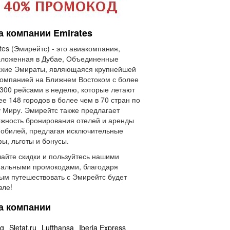
а компании Emirates
tes (Эмирейтс) - это авиакомпания,
оложенная в Дубае, Объединенные
ские Эмираты, являющаяся крупнейшей
омпанией на Ближнем Востоком с более
300 рейсами в неделю, которые летают
ее 148 городов в более чем в 70 стран по
 Миру. Эмирейтс также предлагает
жность бронирования отелей и аренды
обилей, предлагая исключительные
ы, льготы и бонусы.
айте скидки и пользуйтесь нашими
альными промокодами, благодаря
ым путешествовать с Эмирейтс будет
вле!
а компании
ng
Sletat.ru
Lufthansa
Iberia Express