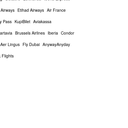
 Airways
Etihad Airways
Air France
ty Pass
KupiBilet
Aviakassa
artavia
Brussels Airlines
Iberia
Condor
Aer Lingus
Fly Dubai
AnywayAnyday
 Flights