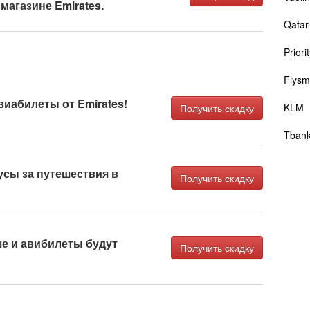
магазине Emirates.
Qatar
Priori
Flysm
иабилеты от Emirates!
KLM
Получить скидку
Tbank
сы за путешествия в
Получить скидку
е и авибилеты будут
Получить скидку