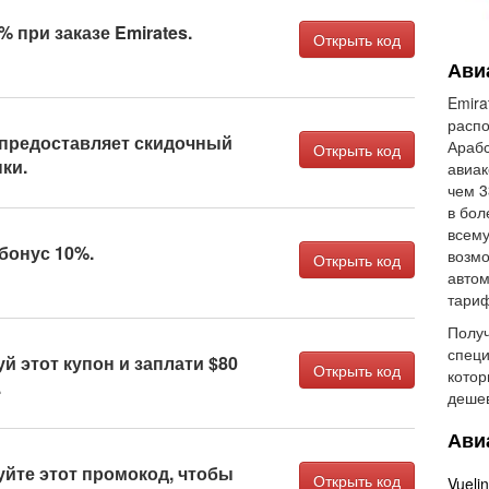
 при заказе Emirates.
Открыть код
Ави
Emira
расп
 предоставляет скидочный
Араб
Открыть код
ки.
авиак
чем 3
в бол
всему
 бонус 10%.
возмо
Открыть код
автом
тариф
Получ
специ
й этот купон и заплати $80
Открыть код
котор
.
деше
Ави
йте этот промокод, чтобы
Открыть код
Vueli