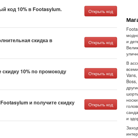
й код 10% в Footasylum.
Открыть код
Маг
Foota
модно
лнительная скидка в
и дет
Открыть код
Велик
уличн
В асс
всеми
 скидку 10% по промокоду
Открыть код
Vans,
Boss,
други
шорты
носки
 Footasylum и получите скидку
Открыть код
голов
санда
и здо
Заход
интер