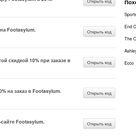
Открыть код
Пох
Sport
End C
на Footasylum.
Открыть код
The O
Ashle
ой скидкой 10% при заказе в
Открыть код
Ecco
% на заказ в Footasylum.
Открыть код
-сайте Footasylum.
Открыть код