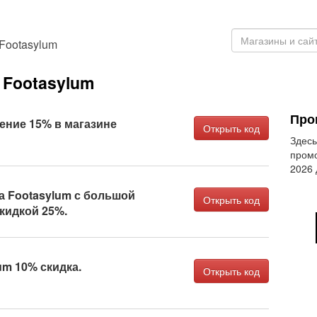
Footasylum
Footasylum
Про
ние 15% в магазине
Открыть код
Здесь
промо
2026
а Footasylum с большой
Открыть код
кидкой 25%.
um 10% скидка.
Открыть код