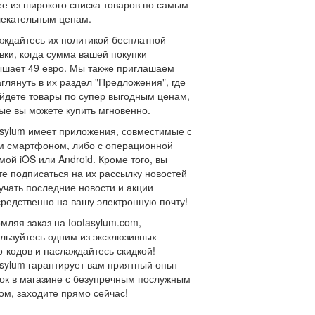
е из широкого списка товаров по самым
екательным ценам.
ждайтесь их политикой бесплатной
вки, когда сумма вашей покупки
шает 49 евро. Мы также приглашаем
аглянуть в их раздел "Предложения", где
йдете товары по супер выгодным ценам,
ые вы можете купить мгновенно.
sylum имеет приложения, совместимые с
м смартфоном, либо с операционной
мой iOS или Android. Кроме того, вы
е подписаться на их рассылку новостей
учать последние новости и акции
редственно на вашу электронную почту!
ляя заказ на footasylum.com,
льзуйтесь одним из эксклюзивных
-кодов и наслаждайтесь скидкой!
sylum гарантирует вам приятный опыт
ок в магазине с безупречным послужным
ом, заходите прямо сейчас!