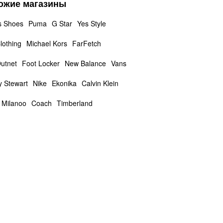
ожие магазины
s Shoes
Puma
G Star
Yes Style
lothing
Michael Kors
FarFetch
utnet
Foot Locker
New Balance
Vans
y Stewart
Nike
Ekonika
Calvin Klein
Milanoo
Coach
Timberland