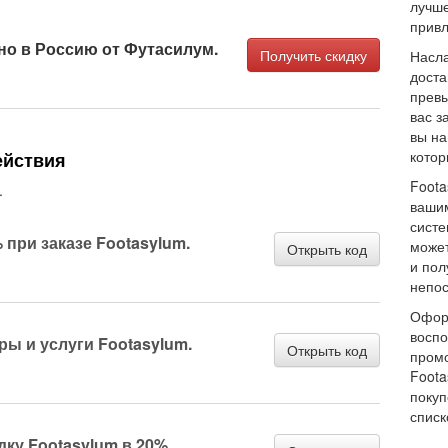
лучше
привл
но в Россию от Футасилум.
Получить скидку
Насла
доста
превы
вас з
вы на
котор
ействия
Foota
.
ваши
систе
 при заказе Footasylum.
может
Открыть код
и пол
непос
Оформ
воспо
ры и услуги Footasylum.
Открыть код
промо
Foota
покуп
списк
ку Footasylum в 20%.