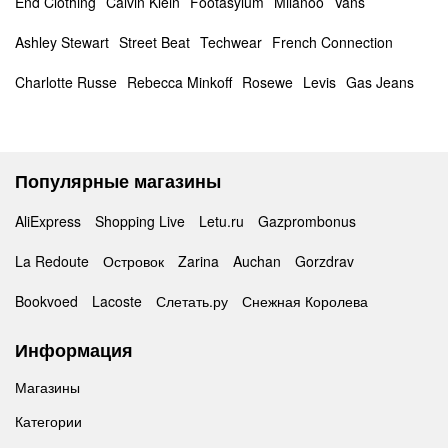
End Clothing
Calvin Klein
Footasylum
Milanoo
Vans
Ashley Stewart
Street Beat
Techwear
French Connection
Charlotte Russe
Rebecca Minkoff
Rosewe
Levis
Gas Jeans
Популярные магазины
AliExpress
Shopping Live
Letu.ru
Gazprombonus
La Redoute
Островок
Zarina
Auchan
Gorzdrav
Bookvoed
Lacoste
Слетать.ру
Снежная Королева
Информация
Магазины
Категории